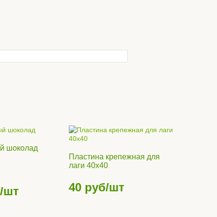
 доска 140х28
Террасная доска 162х23
дносторонняя
венге
ит
Цвет:
Венге
уб/м2
3580
руб/м2
ый шоколад
Пластина крепежная для
Купить
Купить
лаги 40х40
40
руб/шт
/шт