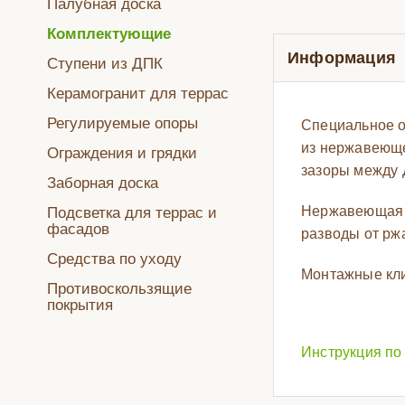
Палубная доска
Комплектующие
Информация
Ступени из ДПК
Керамогранит для террас
Регулируемые опоры
Специальное о
из нержавеюще
Ограждения и грядки
зазоры между 
Заборная доска
Нержавеющая ст
Подсветка для террас и
фасадов
разводы от рж
Средства по уходу
Монтажные кли
Противоскользящие
покрытия
Инструкция по