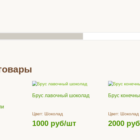
ска 140х28
Террасная доска 140х28
Террасная
товары
осторонняя
венге, односторонняя
графит, о
д
Цвет:
Венге
Цвет:
Граф
/м2
3536
руб/м2
3536
р
Брус лавочный шоколад
Брус конечн
Купить
Купить
ли
Цвет:
Шоколад
Цвет:
Шоколад
1000
руб/шт
2000
руб