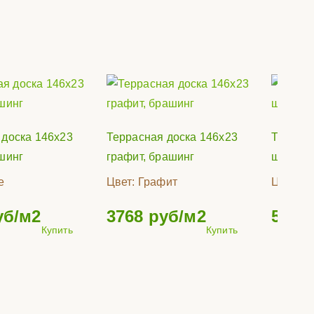
 доска 146х23
Террасная доска 146х23
Террасн
шинг
графит, брашинг
шоколад
е
Цвет:
Графит
Цвет:
Ш
б/м2
3768
руб/м2
5343
Купить
Купить