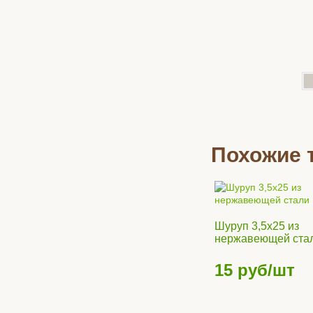
Террасная до
Похожие 
шоколад, одн
Цвет:
Шокола
3536
руб
Шуруп 3,5х25 из
нержавеющей ста
15
руб/шт