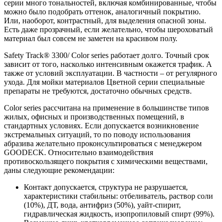
серии много тональностей, включая комбинированные, чтобы
можно было подобрать оттенок, аналогичный покрытию.
Или, наоборот, контрастный, для выделения опасной зоны.
Есть даже прозрачный, если желательно, чтобы шероховатый
материал был совсем не заметен на красивом полу.
Safety Track® 3300/ Color series работает долго. Точный срок
зависит от того, насколько интенсивным окажется трафик. А
также от условий эксплуатации. В частности – от регулярного
ухода. Для мойки материалов Цветной серии специальные
препараты не требуются, достаточно обычных средств.
Color series рассчитана на применение в большинстве типов
жилых, офисных и производственных помещений, в
стандартных условиях. Если допускается возникновение
экстремальных ситуаций, то по поводу использования
абразива желательно проконсультироваться с менеджером
GOODECK. Относительно взаимодействия
противоскользящего покрытия с химическими веществами,
даны следующие рекомендации:
Контакт допускается, структура не разрушается,
характеристики стабильны: отбеливатель, раствор соли
(10%), ДТ, вода, антифриз (50%), уайт-спирит,
гидравлическая жидкость, изопропиловый спирт (99%).