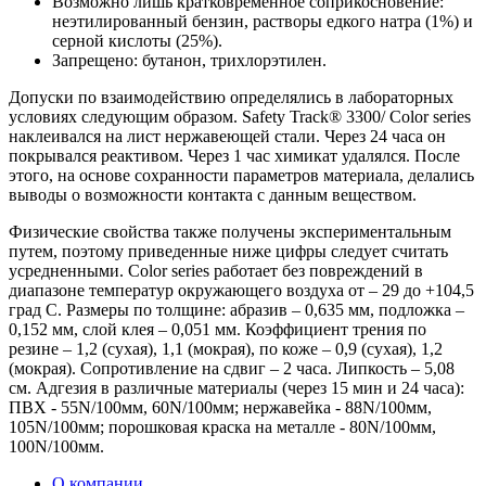
Возможно лишь кратковременное соприкосновение:
неэтилированный бензин, растворы едкого натра (1%) и
серной кислоты (25%).
Запрещено: бутанон, трихлорэтилен.
Допуски по взаимодействию определялись в лабораторных
условиях следующим образом. Safety Track® 3300/ Color series
наклеивался на лист нержавеющей стали. Через 24 часа он
покрывался реактивом. Через 1 час химикат удалялся. После
этого, на основе сохранности параметров материала, делались
выводы о возможности контакта с данным веществом.
Физические свойства также получены экспериментальным
путем, поэтому приведенные ниже цифры следует считать
усредненными. Color series работает без повреждений в
диапазоне температур окружающего воздуха от – 29 до +104,5
град С. Размеры по толщине: абразив – 0,635 мм, подложка –
0,152 мм, слой клея – 0,051 мм. Коэффициент трения по
резине – 1,2 (сухая), 1,1 (мокрая), по коже – 0,9 (сухая), 1,2
(мокрая). Сопротивление на сдвиг – 2 часа. Липкость – 5,08
см. Адгезия в различные материалы (через 15 мин и 24 часа):
ПВХ - 55N/100мм, 60N/100мм; нержавейка - 88N/100мм,
105N/100мм; порошковая краска на металле - 80N/100мм,
100N/100мм.
О компании