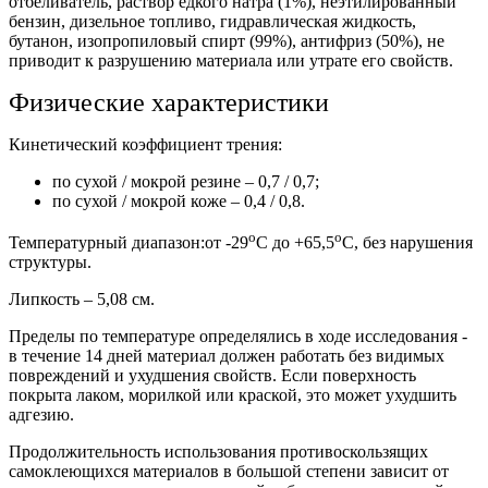
отбеливатель, раствор едкого натра (1%), неэтилированный
бензин, дизельное топливо, гидравлическая жидкость,
бутанон, изопропиловый спирт (99%), антифриз (50%), не
приводит к разрушению материала или утрате его свойств.
Физические характеристики
Кинетический коэффициент трения:
по сухой / мокрой резине – 0,7 / 0,7;
по сухой / мокрой коже – 0,4 / 0,8.
о
о
Температурный диапазон:от -29
С до +65,5
С, без нарушения
структуры.
Липкость – 5,08 см.
Пределы по температуре определялись в ходе исследования -
в течение 14 дней материал должен работать без видимых
повреждений и ухудшения свойств. Если поверхность
покрыта лаком, морилкой или краской, это может ухудшить
адгезию.
Продолжительность использования противоскользящих
самоклеющихся материалов в большой степени зависит от