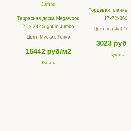
Торцевая планка 
Террасная доска Megawood
17x72x3600
21 x 242 Signum Jumbo
Цвет:
muskat / м
Цвет:
Мускат, Тонка
3023
руб/
15442
руб/м2
Купить
Купить