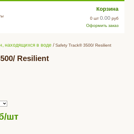
Корзина
ты
0.00
0
шт
руб
Оформить заказ
н, находящихся в воде
/
Safety Track® 3500/ Resilient
00/ Resilient
б/шт