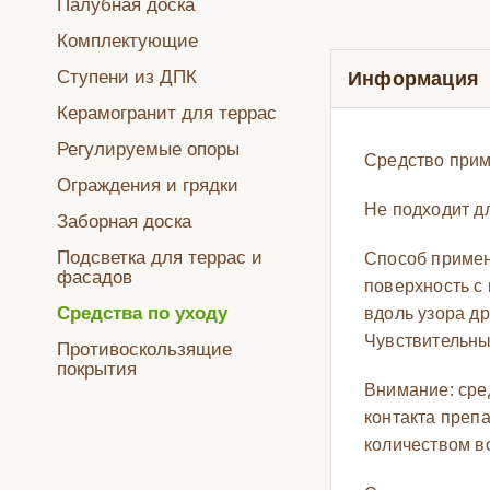
Палубная доска
Комплектующие
Ступени из ДПК
Информация
Керамогранит для террас
Регулируемые опоры
Средство прим
Ограждения и грядки
Не подходит д
Заборная доска
Подсветка для террас и
Способ примен
фасадов
поверхность с 
Средства по уходу
вдоль узора д
Чувствительны
Противоскользящие
покрытия
Внимание: сре
контакта препа
количеством в