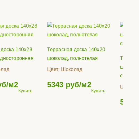
 доска 140х28
Террасная доска 140х20
односторонняя
шоколад, полнотелая
Террасн
шоколад
олад
Цвет:
Шоколад
структу
уб/м2
5343
руб/м2
Цвет:
Ш
Купить
Купить
5558