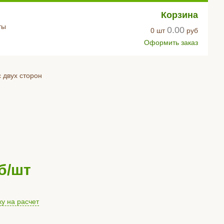
Корзина
ты
0.00
0
шт
руб
Оформить заказ
 двух сторон
б/шт
ку на расчет