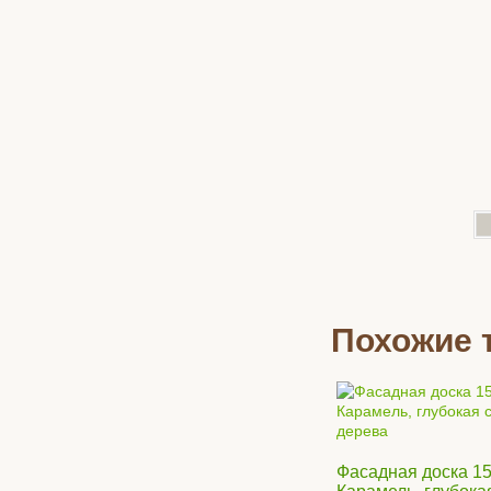
Регулируемая
Похожие 
Pro 205-340 
628
руб/
Фасадная доска 1