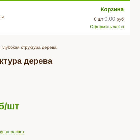
Корзина
ты
0.00
0
шт
руб
Оформить заказ
 глубокая структура дерева
уктура дерева
б/шт
ку на расчет