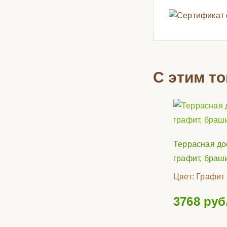
С этим т
Террасная до
графит, браш
Цвет:
Графит
3768
руб