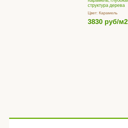
Карамель, глубока
структура дерева
Цвет:
Карамель
3830
руб/м2