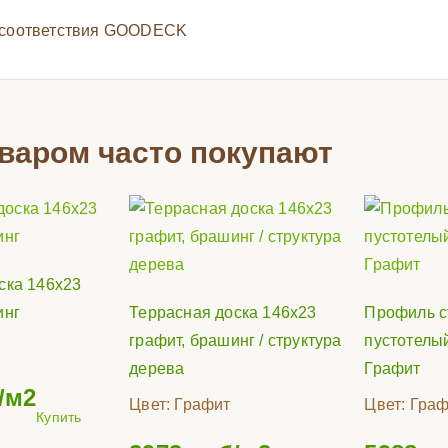
оваром часто покупают
ска 146х23
инг
Террасная доска 146x23
Профиль с
графит, брашинг / структура
пустотелы
дерева
Графит
/м2
Цвет:
Графит
Цвет:
Граф
Купить