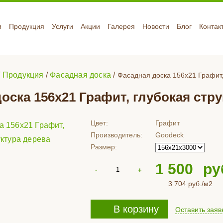
и
Продукция
Услуги
Акции
Галерея
Новости
Блог
Контак
/
Продукция
/
Фасадная доска
/
Фасадная доска 156x21 Графит,
оска 156x21 Графит, глубокая стр
Цвет:
Графит
Производитель:
Goodeck
Размер:
1 500
ру
3 704
руб./м2
В корзину
Оставить заяв