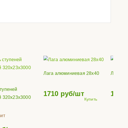
Лага алюминиевая 28х40
Лага а
тупеней
1710
руб/шт
1800
й 320x23x3000
Купить
ит