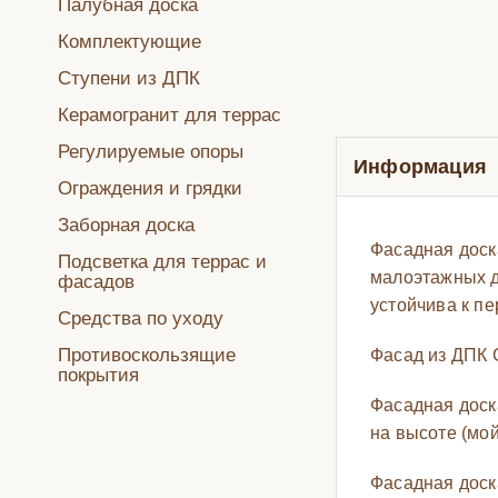
Палубная доска
Комплектующие
Ступени из ДПК
Керамогранит для террас
Регулируемые опоры
Информация
Ограждения и грядки
Заборная доска
Фасадная доск
Подсветка для террас и
малоэтажных д
фасадов
устойчива к п
Средства по уходу
Противоскользящие
Фасад из ДПК 
покрытия
Фасадная доск
на высоте (мой
Фасадная доск