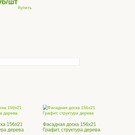
уб/шт
Купить
нит Материя
Керамогранит Материя
Керамо
600*600*20
Карбонио 600*600*20
Блэк 60
уб/м2
6845
руб/м2
6845
Купить
Купить
ка 156x21
Фасадная доска 156x21
тура дерева
Графит, структура дерева