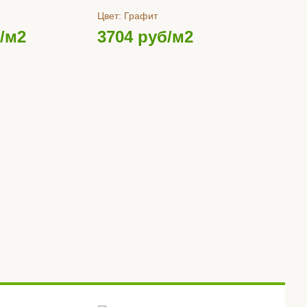
Цвет:
Графит
/м2
3704
руб/м2